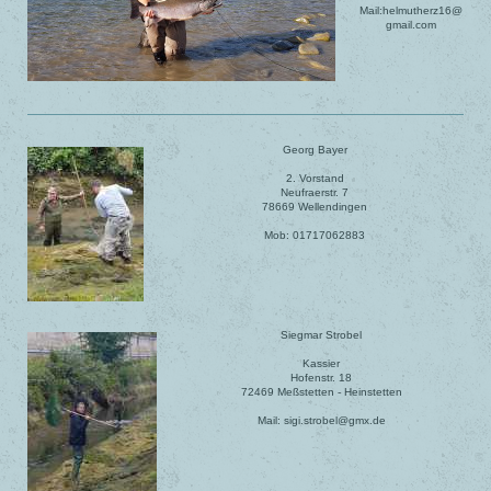
Mail:helmutherz16@
gmail.com
Georg Bayer
2. Vorstand
Neufraerstr. 7
78669 Wellendingen
Mob: 01717062883
Siegmar Strobel
Kassier
Hofenstr. 18
72469 Meßstetten - Heinstetten
Mail: sigi.strobel@gmx.de