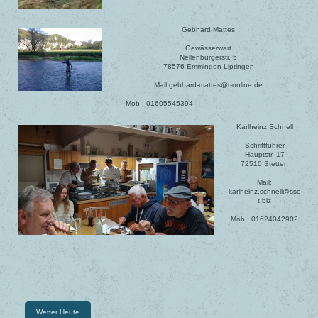
Gebhard Mattes
Gewässerwart
Nellenburgerstr. 5
78576 Emmingen-Liptingen
Mail gebhard-mattes@t-online.de
Mob.: 01605545394
Karlheinz Schnell
Schriftführer
Hauptstr. 17
72510 Stetten
Mail:
karlheinz.schnell@ssc
t.biz
Mob.: 01624042902
Wetter Heute